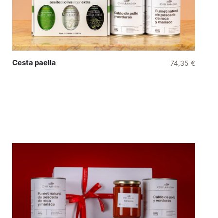
Cesta paella
74,35
€