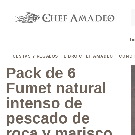
contenido
In
CESTAS Y REGALOS
LIBRO CHEF AMADEO
COND
Pack de 6
Fumet natural
intenso de
pescado de
roca y marisco