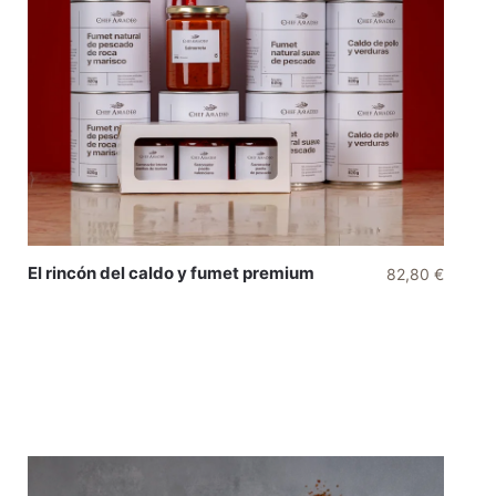
El rincón del caldo y fumet premium
82,80
€