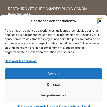
RESTAURANTE CHEF AMADEO PLAYA GANDIA
Reserva mesa
Tel.+34 962 84 21 76
Gestionar consentimiento
Para ofrecer las mejores experiencias, utilizamos tecnologías como las
AYUDA
cookies para almacenar y/o acceder a la información del dispositivo. El
Mi cuenta
consentimiento de estas tecnologías nos permitirá procesar datos como
Contacto Tienda Chef Amadeo Delicatessens
el comportamiento de navegación o las identificaciones únicas en este
sitio. No consentir o retirar el consentimiento, puede afectar
negativamente a ciertas características y funciones.
SÍGUENOS
Gestionar los servicios
Youtube
Facebook
Aceptar
Instagram
TikTok
Denegar
Ver preferencias
Chef Amadeo Delicatessens © 2026
Política de cookies
Política de Privacidad
Aviso Legal