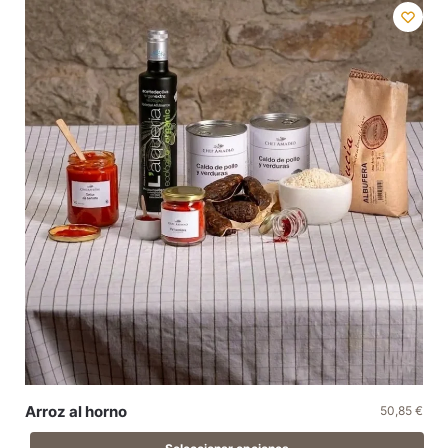
Arroz al horno
50,85
€