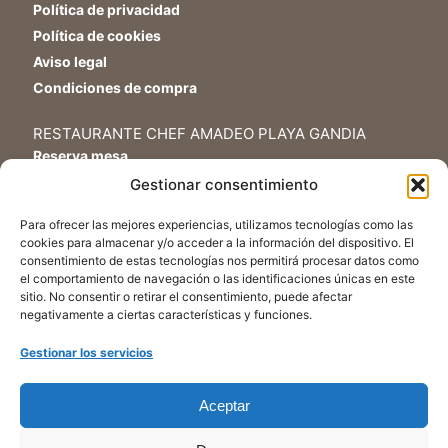
Política de privacidad
Política de cookies
Aviso legal
Condiciones de compra
RESTAURANTE CHEF AMADEO PLAYA GANDIA
Reserva mesa
Tel.+34 962 84 21 76
Gestionar consentimiento
Para ofrecer las mejores experiencias, utilizamos tecnologías como las
AYUDA
cookies para almacenar y/o acceder a la información del dispositivo. El
Mi cuenta
consentimiento de estas tecnologías nos permitirá procesar datos como
Contacto Tienda Chef Amadeo Delicatessens
el comportamiento de navegación o las identificaciones únicas en este
sitio. No consentir o retirar el consentimiento, puede afectar
negativamente a ciertas características y funciones.
SÍGUENOS
Gestionar los servicios
Youtube
Facebook
Aceptar
Instagram
TikTok