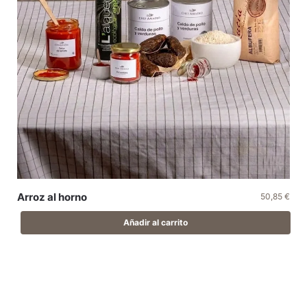
Arroz al horno
50,85
€
Añadir al carrito