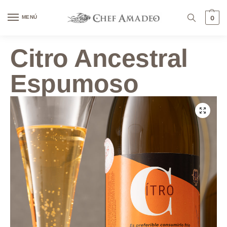
contenido
MENÚ
0
Citro Ancestral
Espumoso